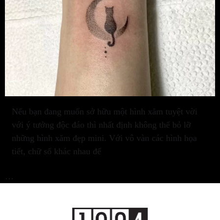
Nếu bạn đang muốn sở hữu một hình xăm tuyệt vời
với ý tưởng độc đáo thì nhất định không thể bỏ lỡ
những hình xăm đẹp mini. Với vô vàn các hình họa
tiết, chữ số khác nhau để
…