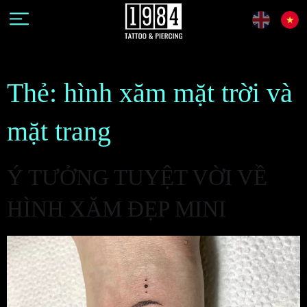
Thẻ:
hình xăm mặt trời và
mặt trang
Ý TƯỞNG TUYỆT VỜI VỀ
HÌNH XĂM ĐẸP MINI