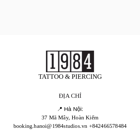
TATTOO & PIERCING
ĐỊA CHỈ
📍 Hà Nội:
37 Mã Mây, Hoàn Kiếm
booking.hanoi@1984studios.vn +842466578484