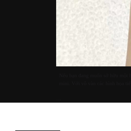
Nếu bạn đang muốn sở hữu một hì
mini. Với vô vàn các hình họa tiế
…