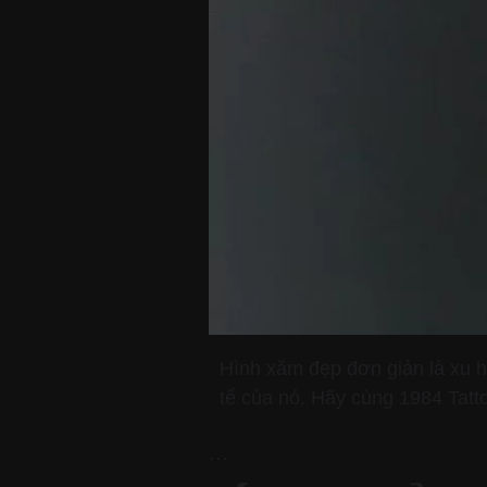
Hình xăm đẹp đơn giản là xu h
tế của nó. Hãy cùng 1984 Tat
…