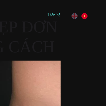
Liên hệ
ẸP ĐƠN
G CÁCH