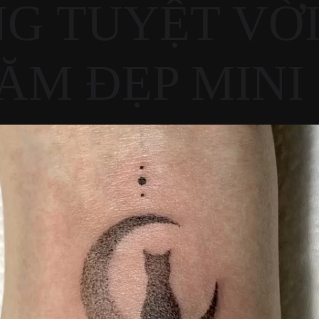
G TUYỆT VỜI
ĂM ĐẸP MINI