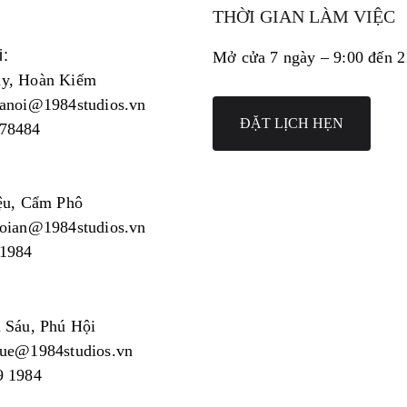
THỜI GIAN LÀM VIỆC
i:
Mở cửa 7 ngày – 9:00 đến 
y, Hoàn Kiếm
hanoi@1984studios.vn
ĐẶT LỊCH HẸN
78484
n
ệu, Cẩm Phô
hoian@1984studios.vn
1984
 Sáu, Phú Hội
hue@1984studios.vn
9 1984