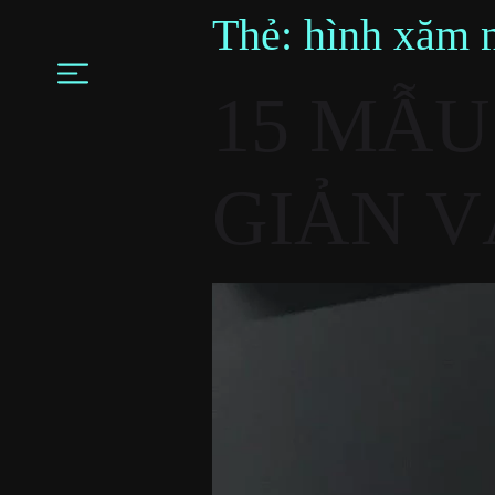
Thẻ:
hình xăm 
15 MẪU
GIẢN V