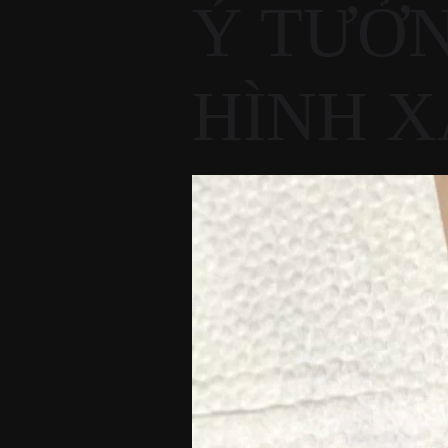
Ý TƯỞN
HÌNH X