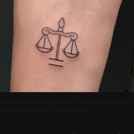
ướng hình xăm đang được rất nhiều bạn trẻ thuộc thể hệ
too điểm nhanh qua 15 mẫu hình xăm