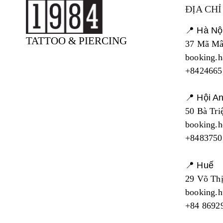
ĐỊA CHỈ
📍 Hà Nộ
TATTOO & PIERCING
37 Mã Mâ
booking.
+8424665
📍 Hội A
50 Bà Tri
booking.
+8483750
📍 Huế
29 Võ Thị
booking.
+84 8692