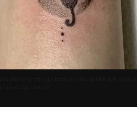
nh xăm tuyệt vời với ý tưởng độc đáo thì nhất định không t
t, chữ số khác nhau để