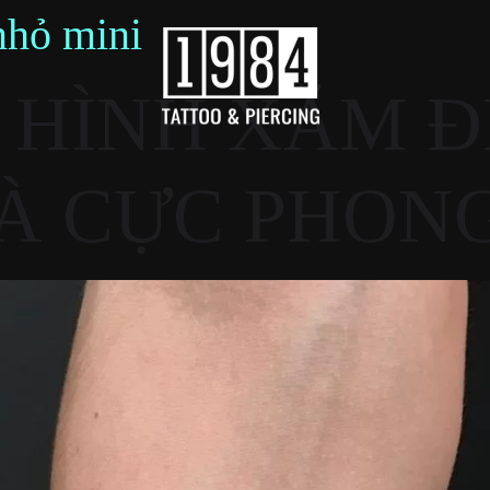
nhỏ mini
 HÌNH XĂM Đ
À CỰC PHON