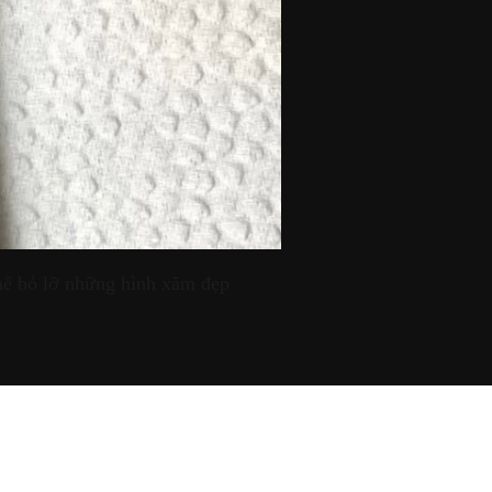
hể bỏ lỡ những hình xăm đẹp