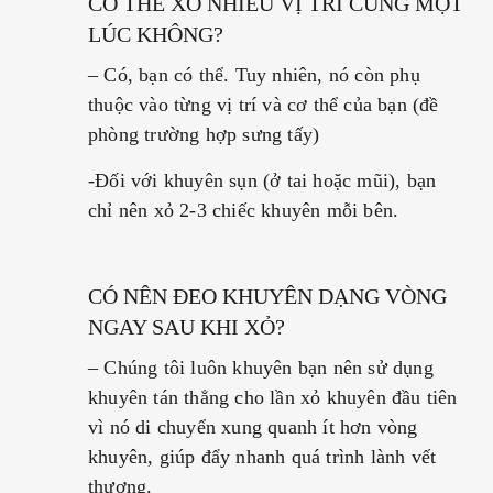
CÓ THỂ XỎ NHIỀU VỊ TRÍ CÙNG MỘT
LÚC KHÔNG?
– Có, bạn có thể. Tuy nhiên, nó còn phụ
thuộc vào từng vị trí và cơ thể của bạn (đề
phòng trường hợp sưng tấy)
-Đối với khuyên sụn (ở tai hoặc mũi), bạn
chỉ nên xỏ 2-3 chiếc khuyên mỗi bên.
CÓ NÊN ĐEO KHUYÊN DẠNG VÒNG
NGAY SAU KHI XỎ?
–
Chúng tôi luôn khuyên bạn nên sử dụng
khuyên tán thẳng cho lần xỏ khuyên đầu tiên
vì nó di chuyển xung quanh ít hơn vòng
khuyên, giúp đẩy nhanh quá trình lành vết
thương.