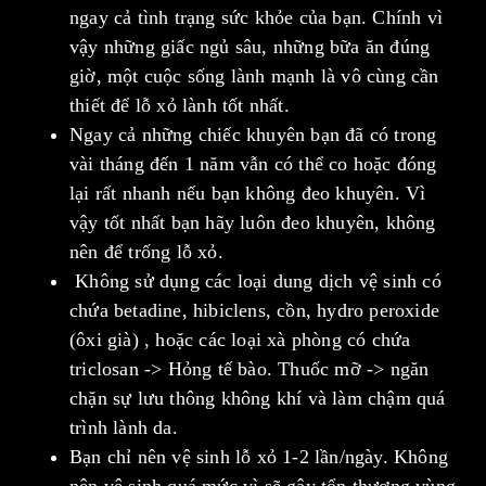
ngay cả tình trạng sức khỏe của bạn. Chính vì
vậy những giấc ngủ sâu, những bữa ăn đúng
giờ, một cuộc sống lành mạnh là vô cùng cần
thiết để lỗ xỏ lành tốt nhất.
Ngay cả những chiếc khuyên bạn đã có trong
vài tháng đến 1 năm vẫn có thể co hoặc đóng
lại rất nhanh nếu bạn không đeo khuyên. Vì
vậy tốt nhất bạn hãy luôn đeo khuyên, không
nên để trống lỗ xỏ.
Không sử dụng các loại dung dịch vệ sinh có
chứa betadine, hibiclens, cồn, hydro peroxide
(ôxi già) , hoặc các loại xà phòng có chứa
triclosan -> Hỏng tế bào. Thuốc mỡ -> ngăn
chặn sự lưu thông không khí và làm chậm quá
trình lành da.
Bạn chỉ nên vệ sinh lỗ xỏ 1-2 lần/ngày. Không
nên vệ sinh quá mức vì sẽ gây tổn thương vùng