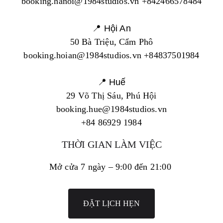
booking.hanoi@1984studios.vn +842466578484
📍 Hội An
50 Bà Triệu, Cẩm Phô
booking.hoian@1984studios.vn +84837501984
📍 Huế
29 Võ Thị Sáu, Phú Hội
booking.hue@1984studios.vn
+84 86929 1984
THỜI GIAN LÀM VIỆC
Mở cửa 7 ngày – 9:00 đến 21:00
ĐẶT LỊCH HẸN