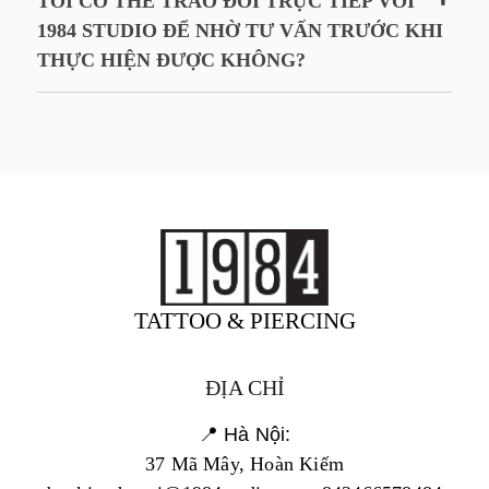
TÔI CÓ THỂ TRAO ĐỔI TRỰC TIẾP VỚI
1984 STUDIO ĐỂ NHỜ TƯ VẤN TRƯỚC KHI
THỰC HIỆN ĐƯỢC KHÔNG?
TATTOO & PIERCING
ĐỊA CHỈ
📍 Hà Nội:
37 Mã Mây, Hoàn Kiếm