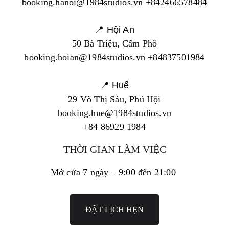
booking.hanoi@1984studios.vn +842466578484
📍 Hội An
50 Bà Triệu, Cẩm Phô
booking.hoian@1984studios.vn +84837501984
📍 Huế
29 Võ Thị Sáu, Phú Hội
booking.hue@1984studios.vn
+84 86929 1984
THỜI GIAN LÀM VIỆC
Mở cửa 7 ngày – 9:00 đến 21:00
ĐẶT LỊCH HẸN