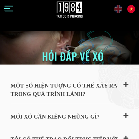
MỘT SỐ HIỆN TƯỢNG CÓ THỂ XẢY RA
TRONG QUÁ TRÌNH LÀNH?
MỚI XỎ CẦN KIÊNG NHỮNG GÌ?