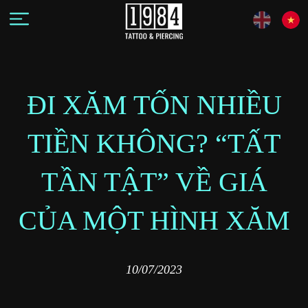
ĐI XĂM TỐN NHIỀU
TIỀN KHÔNG? “TẤT
TẦN TẬT” VỀ GIÁ
CỦA MỘT HÌNH XĂM
10/07/2023