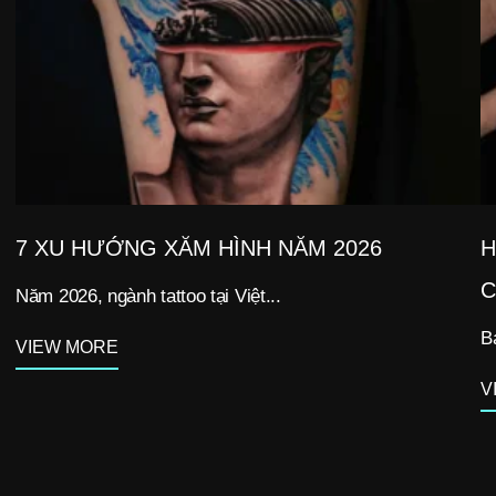
7 XU HƯỚNG XĂM HÌNH NĂM 2026
H
C
Năm 2026, ngành tattoo tại Việt...
B
VIEW MORE
V