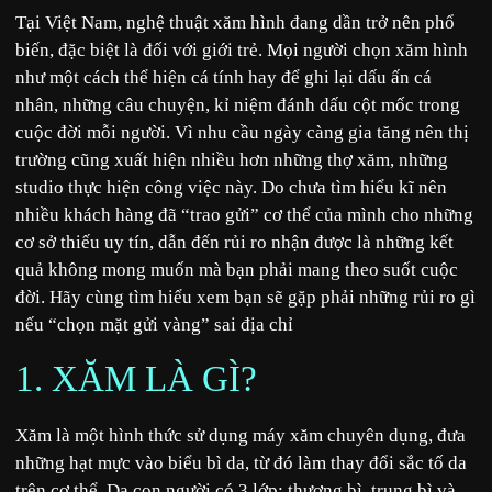
Tại Việt Nam, nghệ thuật xăm hình đang dần trở nên phổ
biến, đặc biệt là đối với giới trẻ. Mọi người chọn xăm hình
như một cách thể hiện cá tính hay để ghi lại dấu ấn cá
nhân, những câu chuyện, kỉ niệm đánh dấu cột mốc trong
cuộc đời mỗi người. Vì nhu cầu ngày càng gia tăng nên thị
trường cũng xuất hiện nhiều hơn những thợ xăm, những
studio thực hiện công việc này. Do chưa tìm hiểu kĩ nên
nhiều khách hàng đã “trao gửi” cơ thể của mình cho những
cơ sở thiếu uy tín, dẫn đến rủi ro nhận được là những kết
quả không mong muốn mà bạn phải mang theo suốt cuộc
đời. Hãy cùng tìm hiểu xem bạn sẽ gặp phải những rủi ro gì
nếu “chọn mặt gửi vàng” sai địa chỉ
1. XĂM LÀ GÌ?
Xăm là một hình thức sử dụng máy xăm chuyên dụng, đưa
những hạt mực vào biểu bì da, từ đó làm thay đổi sắc tố da
trên cơ thể. Da con người có 3 lớp: thượng bì, trung bì và