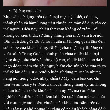
Dị ứng mực xăm
Mực xăm sử dụng trên da là loại mực đặc biệt, có bảng
thành phần và hàm lượng tiêu chuẩn, an toàn để đưa vào cơ
thể người. Hiện nay, nhiều thợ xăm không có “tâm” và
không có kiến thức, sử dụng những loại mực xăm trôi nổi
trên thị trường để tối ưu lợi nhuận mà không quan tâm đến
sức khoẻ của khách hàng. Những chai mực này thường có
xuất xứ từ Trung Quốc, thành phần chứa nhiều kim loại
nặng được pha chế với nồng độ cao, rất dễ khiến cho da bị
“ngộ độc”, thậm chí gây nguy hiểm cho sức khỏe của cả cơ
thể về lâu dài. 1984 Studio luôn sử dụng mực của những
hãng nổi tiếng, được nhập khẩu từ Mỹ, đảm bảo các chỉ
tiêu về an toàn y tế. Mực xăm của những hãng uy tín không
chỉ an toàn cho sức khoẻ của con người, mà còn được
nghiên cứu điều chế để đem lại hiệu quả thẩm mỹ cao nhất
với màu mực tươi, bền, chuẩn màu khi được xăm trên da.
Điều này tuy nhỏ nhưng lại chưa có nhiều khách hàng để ý