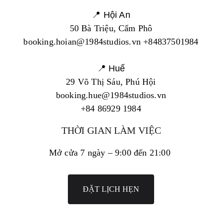
📍 Hội An
50 Bà Triệu, Cẩm Phô
booking.hoian@1984studios.vn +84837501984
📍 Huế
29 Võ Thị Sáu, Phú Hội
booking.hue@1984studios.vn
+84 86929 1984
THỜI GIAN LÀM VIỆC
Mở cửa 7 ngày – 9:00 đến 21:00
ĐẶT LỊCH HẸN