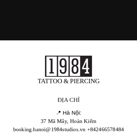
TATTOO & PIERCING
ĐỊA CHỈ
📍 Hà Nội:
37 Mã Mây, Hoàn Kiếm
booking.hanoi@1984studios.vn +842466578484