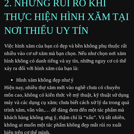
2. NHỮNG RỦI RO KHI
THỰC HIỆN HÌNH XĂM TẠI
NƠI THIẾU UY TÍN
Việc hình xăm của bạn có đẹp và bền không phụ thuộc rất
nhiều vào cơ sở xăm mà bạn chọn. Nếu như chọn nơi xăm
hình không có danh tiếng và uy tín, những nguy cơ có thể
xảy ra đối với hình xăm của bạn là:
Hình xăm không đẹp như ý
Hiện nay, nhiều thợ xăm mới vào nghề chưa có chuyên
môn cao, không có kiến thức về mỹ thuật, kỹ thuật sử dụng
máy và các dụng cụ xăm; chưa biết cách xử lý da trong quá
trình xăm, vân vân,… dễ dàng đem đến một tác phẩm mà
khách hàng không ưng ý, thậm chí là “xấu”. Và tất nhiên,
không ai muốn một tác phẩm không đẹp mắt rủi ro xuất
hiện trên cơ thể mình.