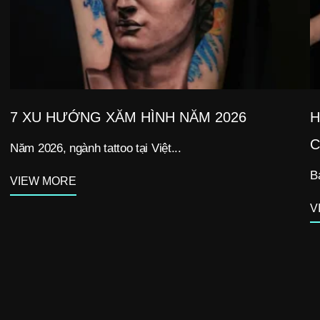
7 XU HƯỚNG XĂM HÌNH NĂM 2026
H
C
Năm 2026, ngành tattoo tại Việt...
B
VIEW MORE
V