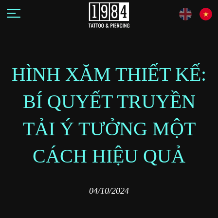
HÌNH XĂM THIẾT KẾ:
BÍ QUYẾT TRUYỀN
TẢI Ý TƯỞNG MỘT
CÁCH HIỆU QUẢ
04/10/2024