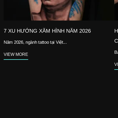
7 XU HƯỚNG XĂM HÌNH NĂM 2026
H
C
Năm 2026, ngành tattoo tại Việt...
B
VIEW MORE
V