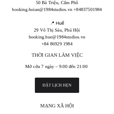
50 Bà Triệu, Cẩm Phô
booking.hoian@1984studios.vn +84837501984
📍 Huế
29 Võ Thị Sáu, Phú Hội
booking.hue@1984studios.vn
+84 86929 1984
THỜI GIAN LÀM VIỆC
Mở cửa 7 ngày – 9:00 đến 21:00
ĐẶT LỊCH HẸN
MẠNG XÃ HỘI