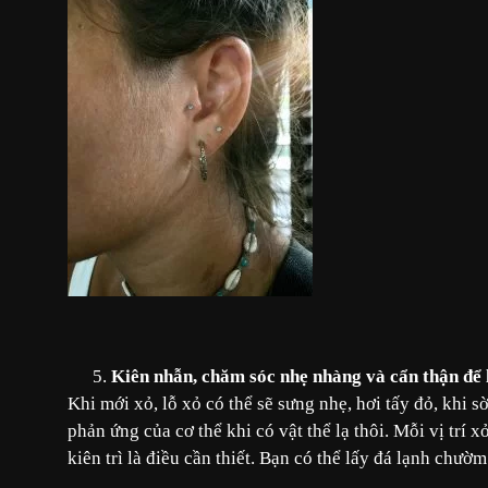
Kiên nhẫn, chăm sóc nhẹ nhàng và cẩn thận để 
Khi mới xỏ, lỗ xỏ có thể sẽ sưng nhẹ, hơi tấy đỏ, khi sờ
phản ứng của cơ thể khi có vật thể lạ thôi. Mỗi vị trí 
kiên trì là điều cần thiết. Bạn có thể lấy đá lạnh chư