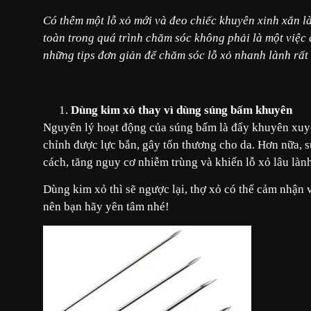
Có thêm một lỗ xỏ mới và đeo chiếc khuyên xinh xắn là 
toàn trong quá trình chăm sóc không phải là một việc 
những tips đơn giản để chăm sóc lỗ xỏ nhanh lành rất
Dùng kim xỏ thay vì dùng súng bấm khuyên
Nguyên lý hoạt động của súng bấm là đẩy khuyên xuyê
chỉnh được lực bắn, gây tổn thương cho da. Hơn nữa,
cách, tăng nguy cơ nhiễm trùng và khiến lỗ xỏ lâu làn
Dùng kim xỏ thì sẽ ngược lại, thợ xỏ có thể cảm nhận 
nên bạn hãy yên tâm nhé!