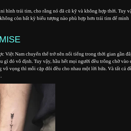
i hình trái tim, cho rằng nó đã cũ kỹ và không hợp thời. Tuy v
ẽ không còn bất kỳ biểu tượng nào phù hợp hơn trái tim để minh
OMISE
 Việt Nam chuyển thể trở nên nổi tiếng trong thời gian gần đâ
u gì đó vô định. Tuy vậy, hầu hết mọi người đều trông chờ vào 
g vô vọng thì mỗi cặp đôi đều cho nhau một lời hứa. Và tất cả đ
.