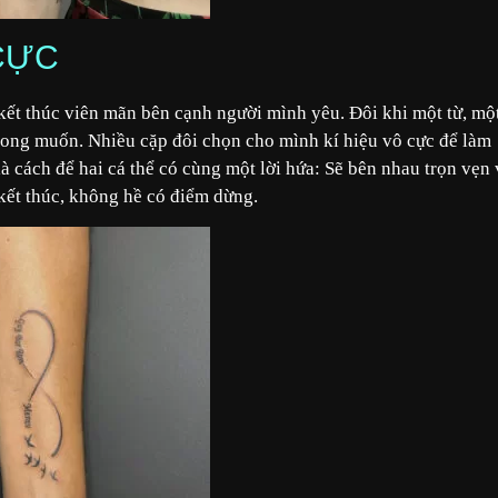
 CỰC
ết thúc viên mãn bên cạnh người mình yêu. Đôi khi một từ, mộ
mong muốn. Nhiều cặp đôi chọn cho mình kí hiệu vô cực để làm
là cách để hai cá thể có cùng một lời hứa: Sẽ bên nhau trọn vẹn 
 kết thúc, không hề có điểm dừng.