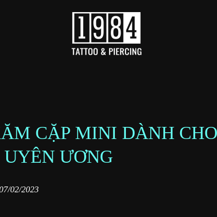
XĂM CẶP MINI DÀNH CH
I UYÊN ƯƠNG
07/02/2023