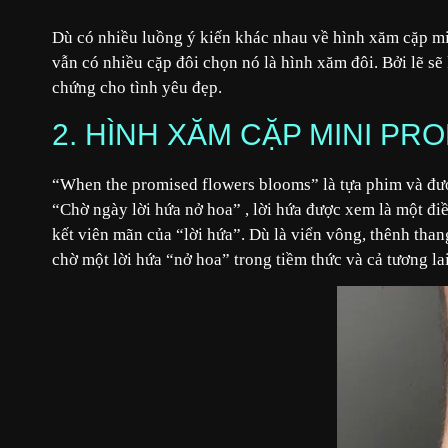
Dù có nhiều luồng ý kiến khác nhau về hình xăm cặp min
vẫn có nhiều cặp đôi chọn nó là hình xăm đôi. Bởi lẽ s
chứng cho tình yêu đẹp.
2. HÌNH XĂM CẶP MINI PR
“When the promised flowers blooms” là tựa phim và được
“Chờ ngày lời hứa nở hoa” , lời hứa được xem là một điề
kết viên mãn của “lời hứa”. Dù là viển vông, thênh than
chờ một lời hứa “nở hoa” trong tiềm thức và cả tương lai