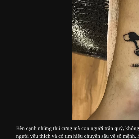
Bên cạnh những thú cưng mà con người trân quý, không 
người yêu thích và có tìm hiểu chuyên sâu về số mệnh,