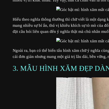
nhiều vị trí khác nhau. Tuy vậy, mắt cá chân vẫn là nơi 
Hiểu theo nghĩa thông thường thì chữ viết là một dạng k
mang nhiều sự bí ẩn, thú vị khiêu khích sự tò mò của 
đặt câu hỏi liên quan đến ý nghĩa thật mà chủ nhân muốn
Ngoài ra, bạn có thể biến tấu hình xăm chữ ý nghĩa cù
cái đơn giản nhưng mang một giá trị lâu dài, bền vững,
3. MẪU HÌNH XĂM ĐẸP DÀ