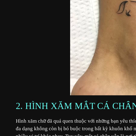
2. HÌNH XĂM MẮT CÁ CHÂ
Hình xăm chữ đã quá quen thuộc với những bạn yêu thíc
đa dạng không còn bị bó buộc trong bất kỳ khuôn khổ nà