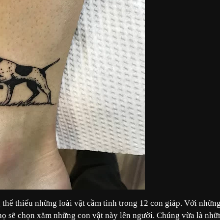
thể thiếu những loài vật cầm tinh trong 12 con giáp. Với nhữn
 họ sẽ chọn xăm những con vật này lên người. Chúng vừa là nhữ