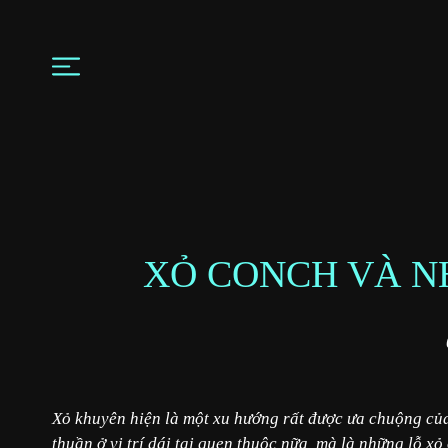
XỎ CONCH VÀ N
Xỏ khuyên hiện là một xu hướng rất được ưa chuộng của 
thuần ở vị trí dái tai quen thuộc nữa, mà là những lỗ xỏ 