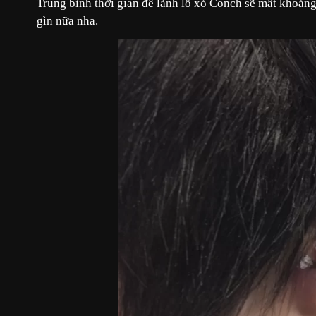
Trung bình thời gian để lành lỗ xỏ Conch sẽ mất khoảng
gìn nữa nha.