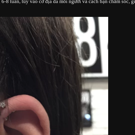
 6-8 tuần, tùy vào cơ địa da mỗi người và cách bạn chăm sóc, g