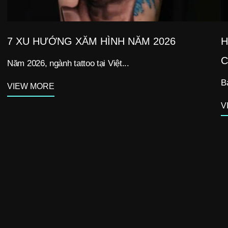
7 XU HƯỚNG XĂM HÌNH NĂM 2026
H
C
Năm 2026, ngành tattoo tại Việt...
B
VIEW MORE
V