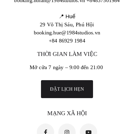
booking.hoian@1984studios.vn +84837501984
📍 Huế
29 Võ Thị Sáu, Phú Hội
booking.hue@1984studios.vn
+84 86929 1984
THỜI GIAN LÀM VIỆC
Mở cửa 7 ngày – 9:00 đến 21:00
ĐẶT LỊCH HẸN
MẠNG XÃ HỘI