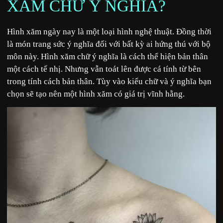
XĂM CHỮ Ý NGHĨA?
Hình xăm ngày nay là một loại hình nghệ thuật. Đồng thời
là món trang sức ý nghĩa đối với bất kỳ ai hứng thú với bộ
môn này. Hình xăm chữ ý nghĩa là cách thể hiện bản thân
một cách tế nhị. Nhưng vẫn toát lên được cá tính từ bên
trong tính cách bản thân. Tùy vào kiểu chữ và ý nghĩa bạn
chọn sẽ tạo nên một hình xăm có giá trị vĩnh hằng.