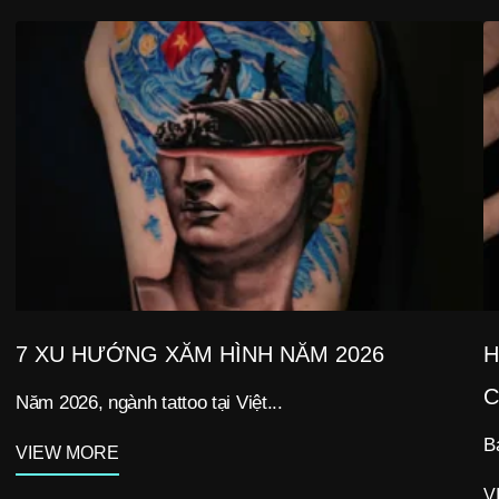
7 XU HƯỚNG XĂM HÌNH NĂM 2026
H
C
Năm 2026, ngành tattoo tại Việt...
B
VIEW MORE
V