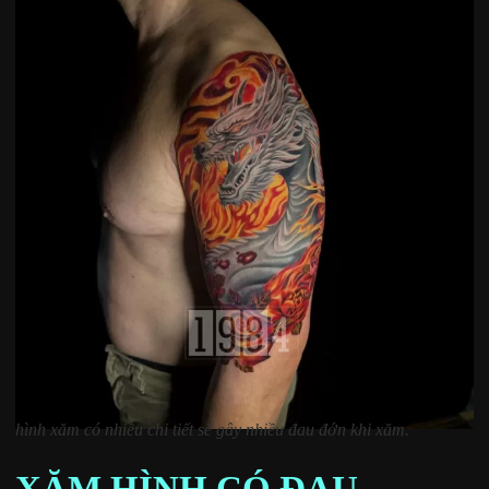
hình xăm có nhiều chi tiết sẽ gây nhiều đau đớn khi xăm.
XĂM HÌNH CÓ ĐAU