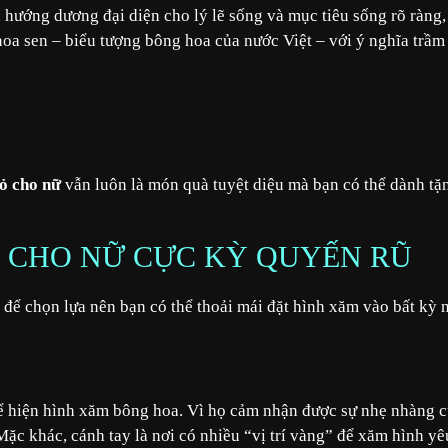
 hướng dương đại diện cho lý lẽ sống và mục tiêu sống rõ ràng,
hoa sen – biểu tượng bông hoa của nước Việt – với ý nghĩa trầm
ỏ cho nữ
vẫn luôn là món quà tuyệt diệu mà bạn có thể dành tặ
Ỏ CHO NỮ CỰC KỲ QUYẾN RŨ
để chọn lựa nên bạn có thể thoải mái đặt hình xăm vào bất kỳ 
thể hiện hình xăm bông hoa. Vì họ cảm nhận được sự nhẹ nhàng 
c khác, cánh tay là nơi có nhiều “vị trí vàng” để xăm hình yê