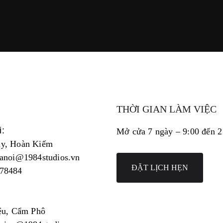
THỜI GIAN LÀM VIỆC
i:
Mở cửa 7 ngày – 9:00 đến 
y, Hoàn Kiếm
hanoi@1984studios.vn
ĐẶT LỊCH HẸN
78484
n
ệu, Cẩm Phô