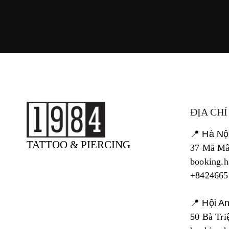
ĐỊA CHỈ
📍 Hà Nộ
TATTOO & PIERCING
37 Mã Mâ
booking.
+8424665
📍 Hội A
50 Bà Tri