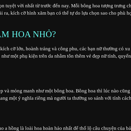
ọn tuyệt vời nhất từ trước đến nay. Mỗi bông hoa tượng trưng c
 ra, kích cỡ hình xăm bạn có thể tự do lựa chọn sao cho phù h
ĂM HOA NHỎ?
ích cỡ lớn, hoành tráng và công phu, các bạn nữ thường có xu
như một phụ kiện trên da nhằm tôn thêm vẻ đẹp nữ tính, quyến
đẹp và mỏng manh như một bông hoa. Bông hoa thì lúc nào cũng
ang một ý nghĩa riêng mà người ta thường so sánh với tính các
o a hồng là loài hoa hoàn hảo nhất để thổ lộ câu chuyện của b