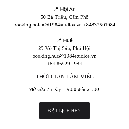
📍 Hội An
50 Bà Triệu, Cẩm Phô
booking.hoian@1984studios.vn +84837501984
📍 Huế
29 Võ Thị Sáu, Phú Hội
booking.hue@1984studios.vn
+84 86929 1984
THỜI GIAN LÀM VIỆC
Mở cửa 7 ngày – 9:00 đến 21:00
ĐẶT LỊCH HẸN