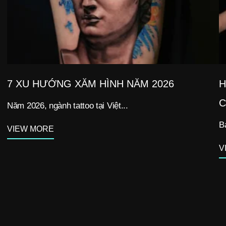
7 XU HƯỚNG XĂM HÌNH NĂM 2026
H
C
Năm 2026, ngành tattoo tại Việt...
B
VIEW MORE
V