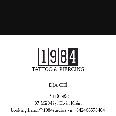
TATTOO & PIERCING
ĐỊA CHỈ
📍 Hà Nội:
37 Mã Mây, Hoàn Kiếm
booking.hanoi@1984studios.vn +842466578484